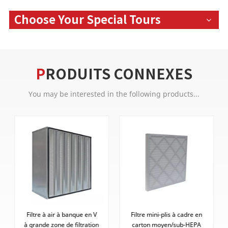
Choose Your Special Tours
PRODUITS CONNEXES
You may be interested in the following products...
n V
Filtre mini-plis à cadre en
Filtre de poche en fibre
tion
carton moyen/sub-HEPA
synthétique à longue