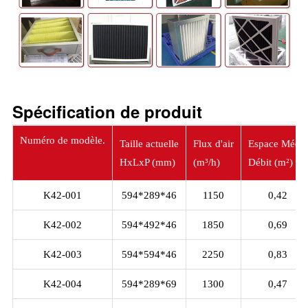
Spécification de produit
Numéro de modèle.
Taille actuelle
Flux d'air
Espace Média
HxLxP (mm)
(m³/h)
Débit (m²)
K42-001
594*289*46
1150
0,42
K42-002
594*492*46
1850
0,69
K42-003
594*594*46
2250
0,83
K42-004
594*289*69
1300
0,47