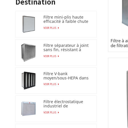
Destination
Filtre mini-plis haute
efficacité à faible chute
de pression (HEPA
VOIR PLUS
/ULPA)
Filtre à
Filtre séparateur à joint
de filtr
sans fin, résistant à
l'humidité à 100 %
VOIR PLUS
Filtre V-bank
moyen/sous-HEPA dans
un cadre en plastique
VOIR PLUS
Filtre électrostatique
industriel de
précipitateur pour le
VOIR PLUS
filtre à air Esp