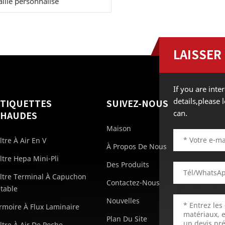
aille personnalisé
LAISSER
If you are int
details,please
ÉTIQUETTES
SUIVEZ-NOUS
can.
CHAUDES
Maison
iltre À Air En V
À Propos De Nous
iltre Hepa Mini-Pli
Des Produits
iltre Terminal À Capuchon
Contactez-Nous
etable
Nouvelles
rmoire À Flux Laminaire
Plan Du Site
iltre À Air De Poche