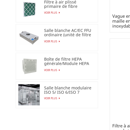
Filtre à air plissé
primaire de fibre
synthétique pour
VOIR PLUS
industriel
Vague en
maille e
inoxydab
Salle blanche AC/EC FFU
ordinaire (unité de filtre
de ventilateur)
VOIR PLUS
Boîte de filtre HEPA
générale/Module HEPA
terminal
VOIR PLUS
Salle blanche modulaire
ISO 5/ ISO 6/ISO 7
VOIR PLUS
Filtre à 