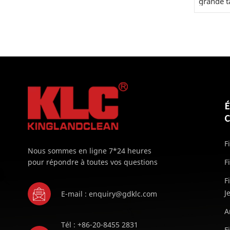
grande t
F
Nous sommes en ligne 7*24 heures
pour répondre à toutes vos questions
F
F
J
E-mail : enquiry@gdklc.com
A
Tél : +86-20-8455 2831
F