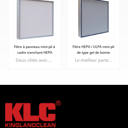
Filtre à panneau mini-pli à
Filtre HEPA / ULPA mini-pli
cadre tranchant HEPA
de type gel de bonne
étanchéité
Deux côtés avec protection faciale époxy pour protéger le média filtrant
Le meilleur partenaire du cadre tranchant, des performances d'étanchéité plus efficaces et efficientes.
APPRENDRE
APPRENDRE
ENCORE PLUS
ENCORE PLUS