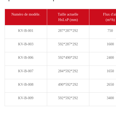
Numéro de modèle.
Taille actuelle
Flux d'ai
HxLxP (mm)
(m³/h)
KV-B-001
287*287*292
750
KV-B-003
592*287*292
1600
KV-B-006
592*490*292
2400
KV-B-007
284*592*292
1650
KV-B-008
490*592*292
2650
KV-B-009
592*592*292
3400