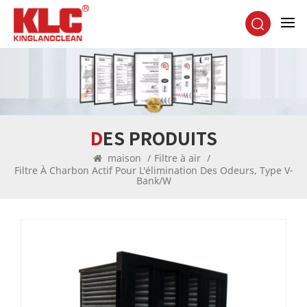
DES PRODUITS
maison
/
Filtre à air
/
Filtre À Charbon Actif Pour L'élimination Des Odeurs, Type V-
Bank/W