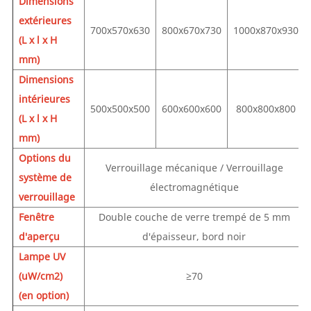
Dimensions
extérieures
700x570x
630
800x670x
730
1000x870x
930
(L x l x H
mm)
Dimensions
intérieures
500x500
x500
600x600x
600
800x800x
800
(L x l x H
mm)
Options du
Verrouillage mécanique / Verrouillage
système de
électromagnétique
verrouillage
Fenêtre
Double couche de verre trempé de 5 mm
d'aperçu
d'épaisseur, bord noir
Lampe UV
(uW/cm2)
≥70
(en option)