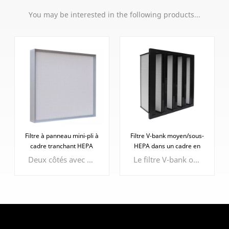
You may be interested in the following products...
Filtre à panneau mini-pli à
Filtre V-bank moyen/sous-
cadre tranchant HEPA
HEPA dans un cadre en
plastique
Deux côtés avec protection faciale époxy pour protéger le média filtrant
Le filtre V-bank offre des avantages tels qu'une surface accrue, une capacité de rétention de poussière élevée, une faible résistance au flux d'air et une efficacité personnalisable.