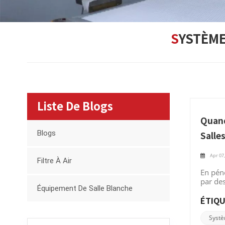
SYSTÈM
Liste De Blogs
Quand
Blogs
Salle
Apr 07,
Filtre À Air
En péné
par de
Équipement De Salle Blanche
quasi 
l'human
ÉTIQU
moderne
à envi
Systè