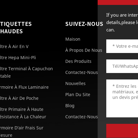
If you are int
details,please
ÉTIQUETTES
SUIVEZ-NOUS
can.
CHAUDES
Maison
iltre À Air En V
À Propos De Nous
iltre Hepa Mini-Pli
Des Produits
iltre Terminal À Capuchon
Contactez-Nous
etable
Nouvelles
rmoire À Flux Laminaire
Plan Du Site
iltre À Air De Poche
Blog
iltre Primaire À Haute
ésistance À La Chaleur
Contactez-Nous
rmoire D'air Frais Sur
esure