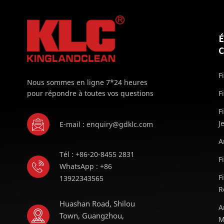
F
Nous sommes en ligne 7*24 heures
pour répondre à toutes vos questions
F
F
J
E-mail : enquiry@gdklc.com
A
Tél : +86-20-8455 2831
F
WhatsApp : +86
F
13922343565
R
Huashan Road, Shilou
A
Town, Guangzhou,
M