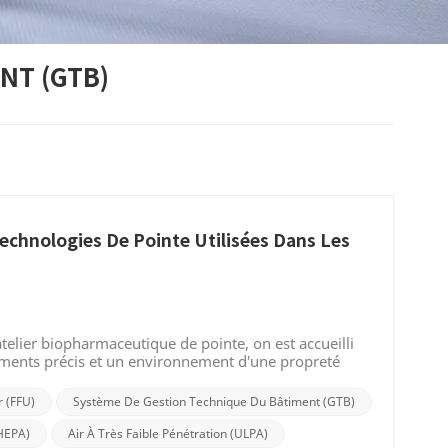
NT (GTB)
Technologies De Pointe Utilisées Dans Les
elier biopharmaceutique de pointe, on est accueilli
ements précis et un environnement d'une propreté
r semble témoigner de la quête incessante de
pierre angulaire de la production industrielle
r (FFU)
Système De Gestion Technique Du Bâtiment (GTB)
le du micronUne salle blanche, également appelée salle
ysiquement, mais un environnement contrôlé créé par
(HEPA)
Air À Très Faible Pénétration (ULPA)