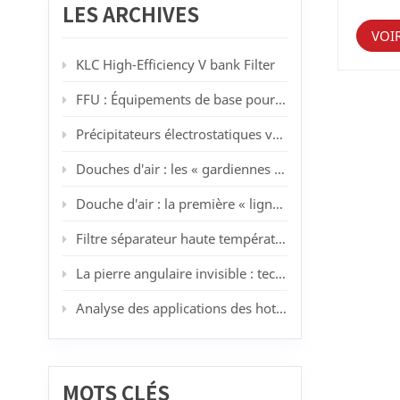
des mét
LES ARCHIVES
organi
exigen
VOI
blanche
KLC High-Efficiency V bank Filter
élevée)
le nomb
FFU : Équipements de base pour salles blanches modernes
particu
de puc
fatale 
Précipitateurs électrostatiques vs filtres HEPA : quand la filtration lavable surpasse les médias jetables
une sal
même l
Douches d'air : les « gardiennes » des salles blanches
tempéra
thermiq
Douche d'air : la première « ligne de défense pour la purification » des salles blanches
efficac
concept
Filtre séparateur haute température 450 °C de KLC : résoudre les problèmes de filtration à haute température dans la peinture au pistolet et la fabrication automobile
de rési
suivant
La pierre angulaire invisible : technologies des salles blanches, industrie et tendances futures
blanche
garanti
Analyse des applications des hottes à flux laminaire dans différents secteurs industriels : des principes de base aux scénarios pratiques
contami
(lamina
Étanché
propre.
panneau
et étan
MOTS CLÉS