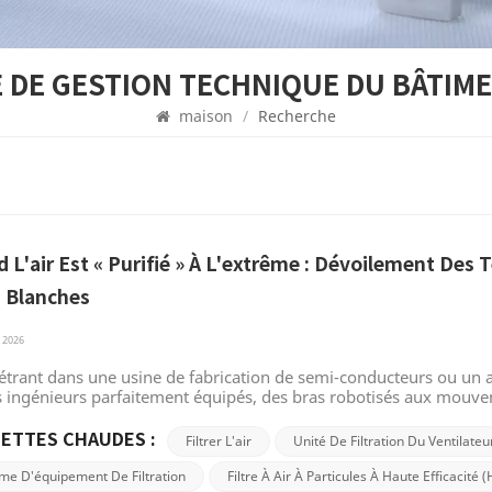
E DE GESTION TECHNIQUE DU BÂTIME
maison
/
Recherche
 L'air Est « Purifié » À L'extrême : Dévoilement Des 
s Blanches
 2026
trant dans une usine de fabrication de semi-conducteurs ou un at
s ingénieurs parfaitement équipés, des bras robotisés aux mouv
absolue. Le léger bourdonnement du système de purification d'ai
ité pour une propreté parfaite. Bienvenue dans la salle blanche, 
ETTES CHAUDES :
Filtrer L'air
Unité De Filtration Du Ventilateu
 de pointe. Salle blanche : une forteresse industrielle à l'échel
ronnement contrôlé, n'est pas simplement une pièce nettoyée ph
me D'équipement De Filtration
Filtre À Air À Particules À Haute Efficacité 