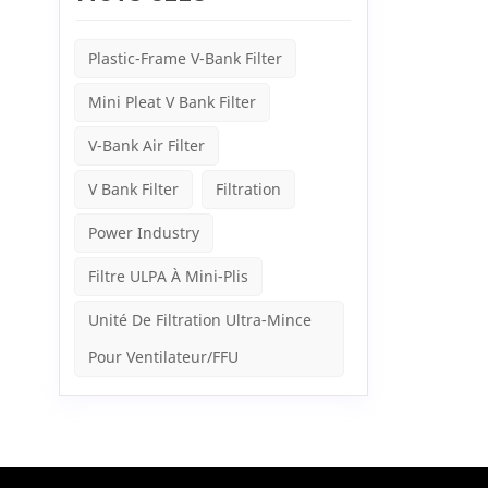
dynamiq
de par
gestio
Plastic-Frame V-Bank Filter
environ
mineure
Mini Pleat V Bank Filter
ultime
poumons
moyenne
V-Bank Air Filter
exemple
à effic
V Bank Filter
Filtration
rôle pr
efficac
Power Industry
(HEPA)L
très fa
Filtre ULPA À Mini-Plis
système
achemin
pointe 
Unité De Filtration Ultra-Mince
gazeux 
Pour Ventilateur/FFU
remplis
une pro
mais d'
smartph
discrè