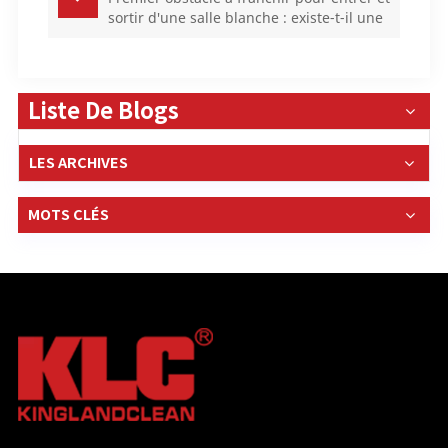
sortir d'une salle blanche : existe-t-il une
grande différence entre une douche d'air
à pulvérisation à trois côtés et une
douche d'air à pulvérisation à quatre
côtés ?
Liste De Blogs
LES ARCHIVES
MOTS CLÉS