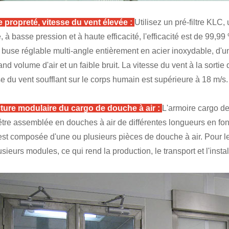
 propreté, vitesse du vent élevée :
Utilisez un pré-filtre KLC, 
é, à basse pression et à haute efficacité, l'efficacité est de 99,9
 buse réglable multi-angle entièrement en acier inoxydable, d'un
and volume d'air et un faible bruit. La vitesse du vent à la sortie 
se du vent soufflant sur le corps humain est supérieure à 18 m/s.
ture modulaire du cargo de douche à air :
L'armoire cargo d
être assemblée en douches à air de différentes longueurs en fo
 est composée d'une ou plusieurs pièces de douche à air. Pour le
usieurs modules, ce qui rend la production, le transport et l'insta