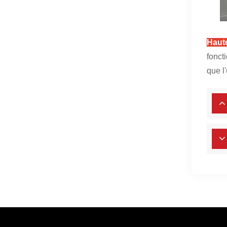
Haute
fonct
que l