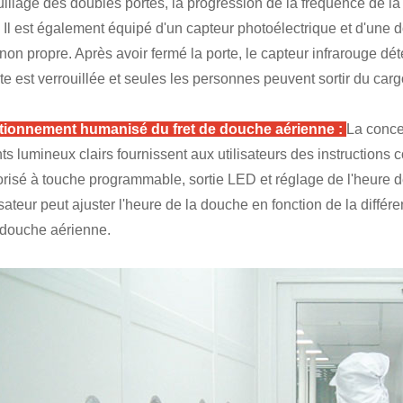
uillage des doubles portes, la progression de la fréquence de la d
. Il est également équipé d'un capteur photoélectrique et d'une d
non propre. Après avoir fermé la porte, le capteur infrarouge dé
rte est verrouillée et seules les personnes peuvent sortir du carg
tionnement humanisé du fret de douche aérienne :
La conce
ts lumineux clairs fournissent aux utilisateurs des instructions 
risé à touche programmable, sortie LED et réglage de l'heure de
lisateur peut ajuster l'heure de la douche en fonction de la diff
 douche aérienne.