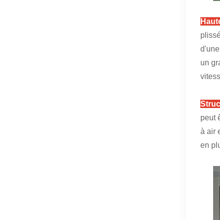
Haute
pliss
d'une
un gr
vites
Struc
peut 
à air
en pl