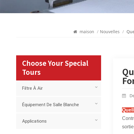
maison
/
Nouvelles
/
Que
Choose Your Special
Qu
Tours
Fo
Filtre À Air
De
Équipement De Salle Blanche
Quell
Contr
Applications
sorti