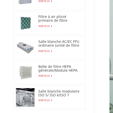
VOIR PLUS
filtre à air Esp
Filtre à air plissé
primaire de fibre
synthétique pour
VOIR PLUS
industriel
Salle blanche AC/EC FFU
ordinaire (unité de filtre
de ventilateur)
VOIR PLUS
Boîte de filtre HEPA
générale/Module HEPA
terminal
VOIR PLUS
Salle blanche modulaire
ISO 5/ ISO 6/ISO 7
VOIR PLUS