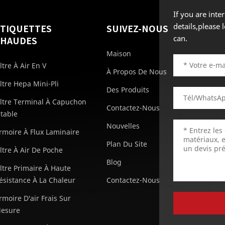
If you are int
details,please
ÉTIQUETTES
SUIVEZ-NOUS
can.
CHAUDES
Maison
iltre À Air En V
À Propos De Nous
iltre Hepa Mini-Pli
Des Produits
iltre Terminal À Capuchon
Contactez-Nous
etable
Nouvelles
rmoire À Flux Laminaire
Plan Du Site
iltre À Air De Poche
Blog
iltre Primaire À Haute
ésistance À La Chaleur
Contactez-Nous
rmoire D'air Frais Sur
esure