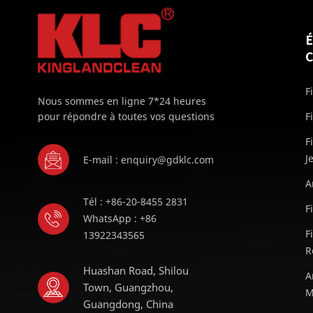
F
Nous sommes en ligne 7*24 heures
pour répondre à toutes vos questions
F
F
J
E-mail : enquiry@gdklc.com
A
Tél : +86-20-8455 2831
F
WhatsApp : +86
F
13922343565
R
Huashan Road, Shilou
A
Town, Guangzhou,
M
Guangdong, China