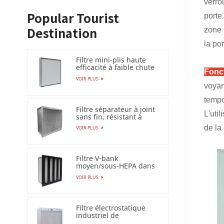
verro
porte
Popular Tourist
zone 
Destination
la po
Filtre mini-plis haute
efficacité à faible chute
Fonc
de pression (HEPA
VOIR PLUS
/ULPA)
voyan
tempo
Filtre séparateur à joint
L'uti
sans fin, résistant à
l'humidité à 100 %
de la
VOIR PLUS
Filtre V-bank
moyen/sous-HEPA dans
un cadre en plastique
VOIR PLUS
Filtre électrostatique
industriel de
précipitateur pour le