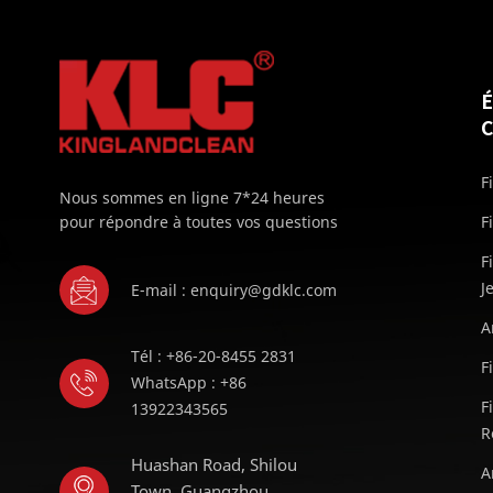
F
Nous sommes en ligne 7*24 heures
pour répondre à toutes vos questions
F
F
J
E-mail : enquiry@gdklc.com
A
Tél : +86-20-8455 2831
F
WhatsApp : +86
F
13922343565
R
Huashan Road, Shilou
A
Town, Guangzhou,