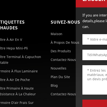
If you are int
details,please
ÉTIQUETTES
SUIVEZ-NOUS
can.
CHAUDES
Maison
iltre À Air En V
À Propos De Nous
iltre Hepa Mini-Pli
Des Produits
iltre Terminal À Capuchon
Contactez-Nous
etable
Nouvelles
rmoire À Flux Laminaire
Plan Du Site
iltre À Air De Poche
Blog
iltre Primaire À Haute
ésistance À La Chaleur
Contactez-Nous
rmoire D'air Frais Sur