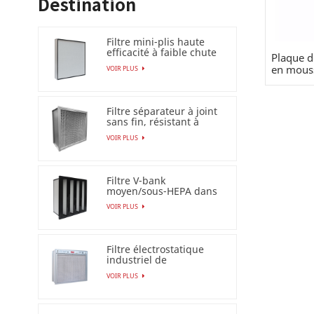
Destination
Filtre mini-plis haute
efficacité à faible chute
Plaque d
de pression (HEPA
en mous
VOIR PLUS
/ULPA)
Filtre séparateur à joint
sans fin, résistant à
l'humidité à 100 %
VOIR PLUS
Filtre V-bank
moyen/sous-HEPA dans
un cadre en plastique
VOIR PLUS
Filtre électrostatique
industriel de
précipitateur pour le
VOIR PLUS
filtre à air Esp