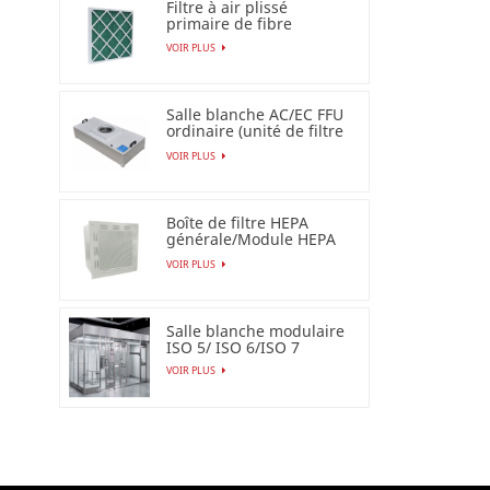
Filtre à air plissé
primaire de fibre
synthétique pour
VOIR PLUS
industriel
Salle blanche AC/EC FFU
ordinaire (unité de filtre
de ventilateur)
VOIR PLUS
Boîte de filtre HEPA
générale/Module HEPA
terminal
VOIR PLUS
Salle blanche modulaire
ISO 5/ ISO 6/ISO 7
VOIR PLUS