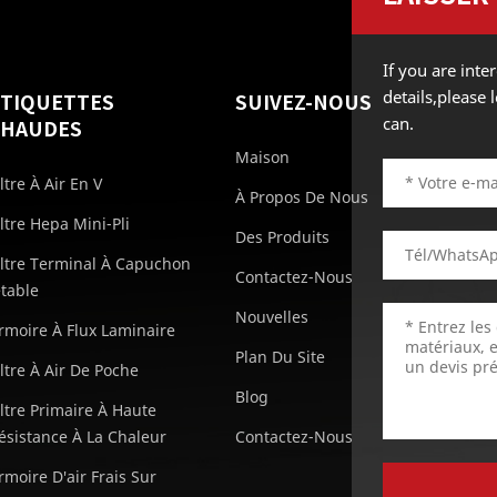
If you are int
details,please
ÉTIQUETTES
SUIVEZ-NOUS
can.
CHAUDES
Maison
iltre À Air En V
À Propos De Nous
iltre Hepa Mini-Pli
Des Produits
iltre Terminal À Capuchon
Contactez-Nous
etable
Nouvelles
rmoire À Flux Laminaire
Plan Du Site
iltre À Air De Poche
Blog
iltre Primaire À Haute
ésistance À La Chaleur
Contactez-Nous
rmoire D'air Frais Sur