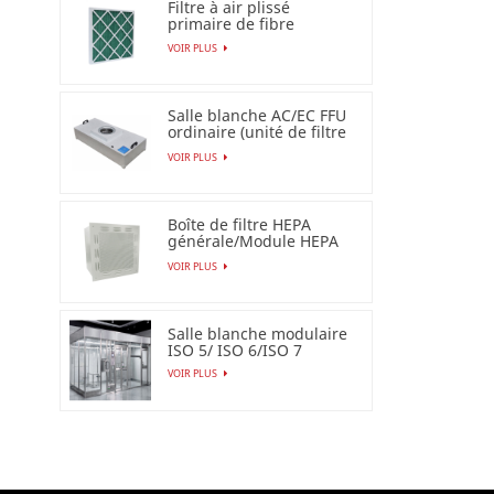
Filtre à air plissé
primaire de fibre
synthétique pour
VOIR PLUS
industriel
Salle blanche AC/EC FFU
ordinaire (unité de filtre
de ventilateur)
VOIR PLUS
Boîte de filtre HEPA
générale/Module HEPA
terminal
VOIR PLUS
Salle blanche modulaire
ISO 5/ ISO 6/ISO 7
VOIR PLUS