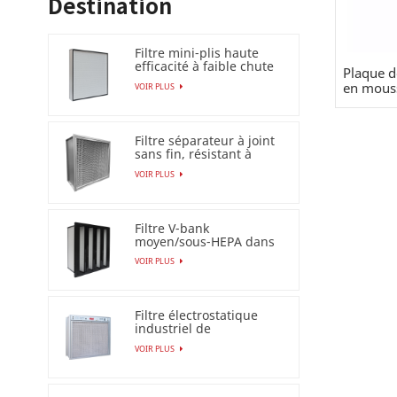
Destination
Filtre mini-plis haute
efficacité à faible chute
Plaque d
de pression (HEPA
en mous
VOIR PLUS
/ULPA)
Filtre séparateur à joint
sans fin, résistant à
l'humidité à 100 %
VOIR PLUS
Filtre V-bank
moyen/sous-HEPA dans
un cadre en plastique
VOIR PLUS
Filtre électrostatique
industriel de
précipitateur pour le
VOIR PLUS
filtre à air Esp