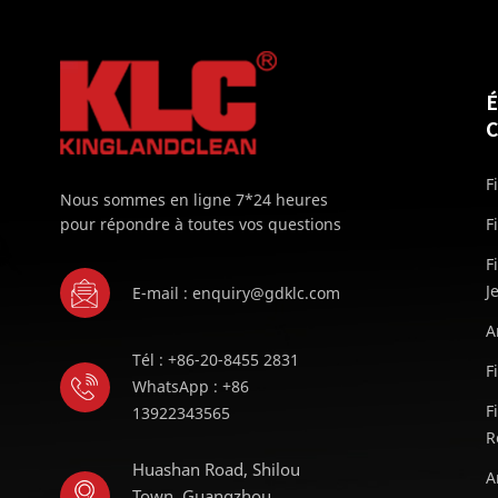
F
Nous sommes en ligne 7*24 heures
pour répondre à toutes vos questions
F
F
J
E-mail : enquiry@gdklc.com
A
Tél : +86-20-8455 2831
F
WhatsApp : +86
F
13922343565
R
Huashan Road, Shilou
A
Town, Guangzhou,