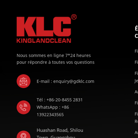
F
Nous sommes en ligne 7*24 heures
pour répondre à toutes vos questions
F
F
J
E-mail : enquiry@gdklc.com
A
Tél : +86-20-8455 2831
F
WhatsApp : +86
F
13922343565
R
Huashan Road, Shilou
A
Town, Guangzhou,