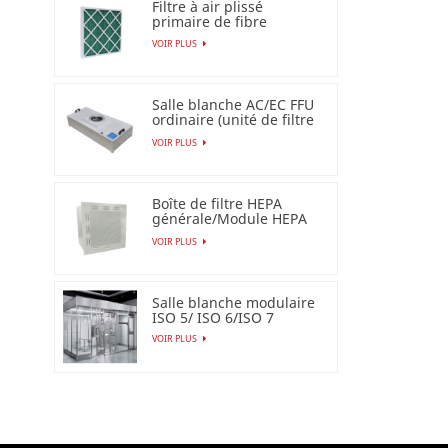
Filtre à air plissé
primaire de fibre
synthétique pour
VOIR PLUS
industriel
Salle blanche AC/EC FFU
ordinaire (unité de filtre
de ventilateur)
VOIR PLUS
Boîte de filtre HEPA
générale/Module HEPA
terminal
VOIR PLUS
Salle blanche modulaire
ISO 5/ ISO 6/ISO 7
VOIR PLUS