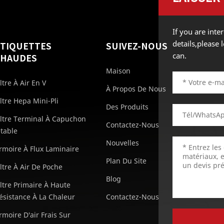
If you are int
details,please
ÉTIQUETTES
SUIVEZ-NOUS
can.
CHAUDES
Maison
iltre À Air En V
À Propos De Nous
iltre Hepa Mini-Pli
Des Produits
iltre Terminal À Capuchon
Contactez-Nous
etable
Nouvelles
rmoire À Flux Laminaire
Plan Du Site
iltre À Air De Poche
Blog
iltre Primaire À Haute
ésistance À La Chaleur
Contactez-Nous
rmoire D'air Frais Sur