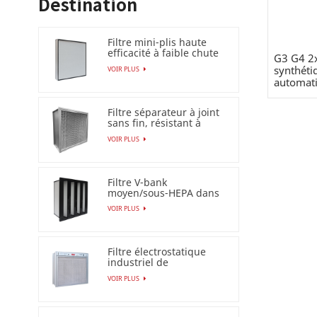
Destination
Filtre mini-plis haute
efficacité à faible chute
G3 G4 2
de pression (HEPA
synthéti
VOIR PLUS
/ULPA)
automati
Filtre séparateur à joint
sans fin, résistant à
l'humidité à 100 %
VOIR PLUS
Filtre V-bank
moyen/sous-HEPA dans
un cadre en plastique
VOIR PLUS
Filtre électrostatique
industriel de
précipitateur pour le
VOIR PLUS
filtre à air Esp