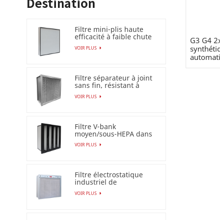
Destination
Filtre mini-plis haute
efficacité à faible chute
G3 G4 2
de pression (HEPA
synthéti
VOIR PLUS
/ULPA)
automati
Filtre séparateur à joint
sans fin, résistant à
l'humidité à 100 %
VOIR PLUS
Filtre V-bank
moyen/sous-HEPA dans
un cadre en plastique
VOIR PLUS
Filtre électrostatique
industriel de
précipitateur pour le
VOIR PLUS
filtre à air Esp