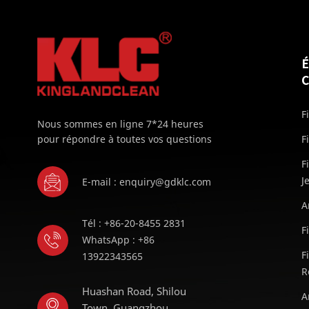
F
Nous sommes en ligne 7*24 heures
pour répondre à toutes vos questions
F
F
J
E-mail : enquiry@gdklc.com
A
Tél : +86-20-8455 2831
F
WhatsApp : +86
F
13922343565
R
Huashan Road, Shilou
A
Town, Guangzhou,