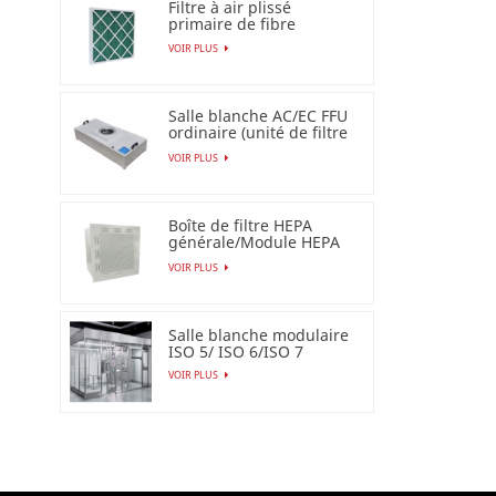
Filtre à air plissé
primaire de fibre
synthétique pour
VOIR PLUS
industriel
Salle blanche AC/EC FFU
ordinaire (unité de filtre
de ventilateur)
VOIR PLUS
Boîte de filtre HEPA
générale/Module HEPA
terminal
VOIR PLUS
Salle blanche modulaire
ISO 5/ ISO 6/ISO 7
VOIR PLUS