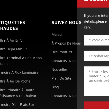
If you are int
details,please
ÉTIQUETTES
SUIVEZ-NOUS
can.
CHAUDES
Maison
iltre À Air En V
À Propos De Nous
iltre Hepa Mini-Pli
Des Produits
iltre Terminal À Capuchon
Contactez-Nous
etable
Nouvelles
rmoire À Flux Laminaire
Plan Du Site
iltre À Air De Poche
Blog
iltre Primaire À Haute
ésistance À La Chaleur
Contactez-Nous
rmoire D'air Frais Sur