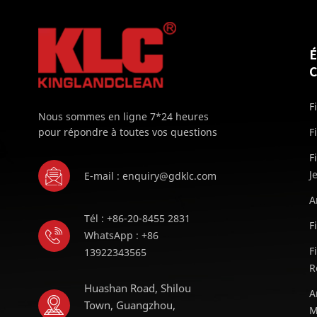
F
Nous sommes en ligne 7*24 heures
pour répondre à toutes vos questions
F
F
J
E-mail : enquiry@gdklc.com
A
Tél : +86-20-8455 2831
F
WhatsApp : +86
F
13922343565
R
Huashan Road, Shilou
A
Town, Guangzhou,
M