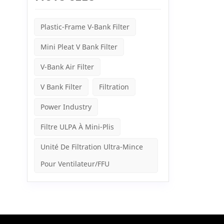
fenêtre
évacués
d'infil
Plastic-Frame V-Bank Filter
Cependa
ventila
Mini Pleat V Bank Filter
Ventila
négativ
V-Bank Air Filter
utilisé
pressio
ainsi u
V Bank Filter
Filtration
avantag
par fil
Power Industry
filtrat
filtrat
Filtre ULPA À Mini-Plis
concept
thermiq
Unité De Filtration Ultra-Mince
aux bes
l'air :
Pour Ventilateur/FFU
porcher
système
du filt
décider
positiv
peuven