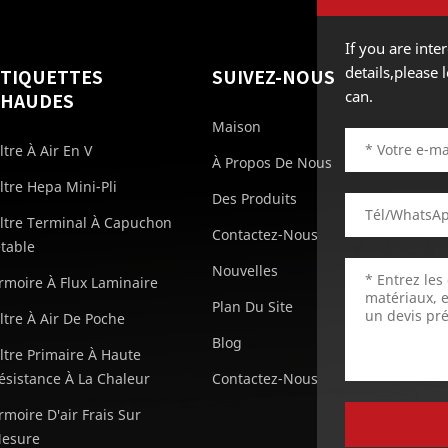
If you are int
details,please
ÉTIQUETTES
SUIVEZ-NOUS
can.
CHAUDES
Maison
iltre À Air En V
À Propos De Nous
iltre Hepa Mini-Pli
Des Produits
iltre Terminal À Capuchon
Contactez-Nous
etable
Nouvelles
rmoire À Flux Laminaire
Plan Du Site
iltre À Air De Poche
Blog
iltre Primaire À Haute
ésistance À La Chaleur
Contactez-Nous
rmoire D'air Frais Sur
esure