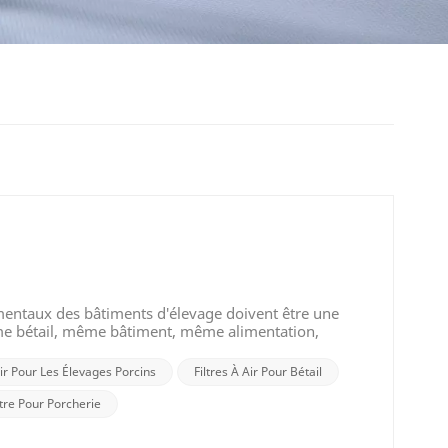
mentaux des bâtiments d'élevage doivent être une
me bétail, même bâtiment, même alimentation,
res et une capacité de production inférieure ? »
résoudre. Température du bétail La fermeture de
air Pour Les Élevages Porcins
Filtres À Air Pour Bétail
 du bâtiment. Une mauvaise ventilation peut également
re excessive. Une mauvaise fermeture de l'étable,
ltre Pour Porcherie
pérature trop basse dans le bâtiment, ce qui peut
 bâtiment est trop élevée, le flux d'air est trop