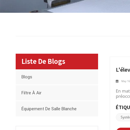
Liste De Blogs
L'élev
Blogs
May 16
En mat
Filtre À Air
préocc
pourquo
Voyons
ÉTIQU
Équipement De Salle Blanche
l'établ
empêch
Systè
même si
nuire g