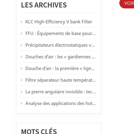
rapide 
VOI
LES ARCHIVES
égaleme
prolifé
l'accum
KLC High-Efficiency V bank Filter
aphteus
l'excré
FFU : Équipements de base pour salles blanches modernes
grande 
nocifs 
Précipitateurs électrostatiques vs filtres HEPA : quand la filtration lavable surpasse les médias jetables
que no
d'améli
Douches d'air : les « gardiennes » des salles blanches
stabili
évacués
l'exem
Douche d'air : la première « ligne de défense pour la purification » des salles blanches
et la c
mâles e
Filtre séparateur haute température 450 °C de KLC : résoudre les problèmes de filtration à haute température dans la peinture au pistolet et la fabrication automobile
pressio
install
La pierre angulaire invisible : technologies des salles blanches, industrie et tendances futures
fenêtre
d'échap
Analyse des applications des hottes à flux laminaire dans différents secteurs industriels : des principes de base aux scénarios pratiques
filtran
ventila
consomm
princip
filtran
MOTS CLÉS
ventila