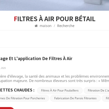
FILTRES À AIR POUR BÉTAIL
maison
/
Recherche
age Et L'application De Filtres À Air
, 2025
ière d'élevage, la santé des animaux et les problèmes environne
upation majeure. De nombreux éleveurs sont très surpris : « Mê
i notre bétail présente-t-il une morbidité plus élevée que les aut
 ensuite quelles en sont les principales raisons et comment les 
ETTES CHAUDES :
Filtres À Air Pour Poulaillers
Filtration De L'
e est plus efficace, ce qui assure la stabilité de l'environnement
er la chaleur de s'échapper facilement, entraînant une températu
mes De Filtration Pour Porcheries
Fabrication De Parois Filtrantes
Fi
 la ventilation est excellente, peut également entraîner une tem
ravement aux performances de l'élevage. L'humidité de l'air dans le