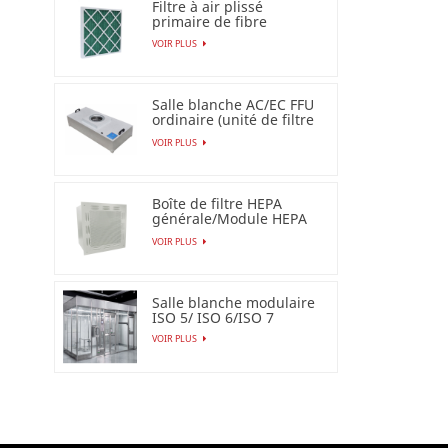
Filtre à air plissé
primaire de fibre
synthétique pour
VOIR PLUS
industriel
Salle blanche AC/EC FFU
ordinaire (unité de filtre
de ventilateur)
VOIR PLUS
Boîte de filtre HEPA
générale/Module HEPA
terminal
VOIR PLUS
Salle blanche modulaire
ISO 5/ ISO 6/ISO 7
VOIR PLUS