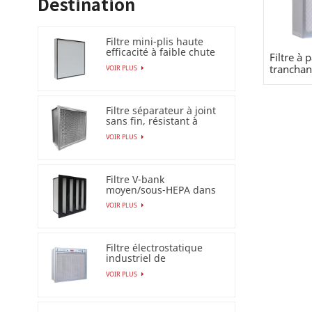
Destination
Filtre mini-plis haute
efficacité à faible chute
Filtre à 
de pression (HEPA
trancha
VOIR PLUS
/ULPA)
Filtre séparateur à joint
sans fin, résistant à
l'humidité à 100 %
VOIR PLUS
Filtre V-bank
moyen/sous-HEPA dans
un cadre en plastique
VOIR PLUS
Filtre électrostatique
industriel de
précipitateur pour le
VOIR PLUS
filtre à air Esp