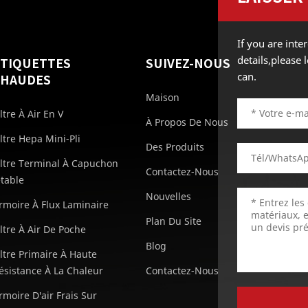
If you are int
details,please
ÉTIQUETTES
SUIVEZ-NOUS
can.
CHAUDES
Maison
iltre À Air En V
À Propos De Nous
iltre Hepa Mini-Pli
Des Produits
iltre Terminal À Capuchon
Contactez-Nous
etable
Nouvelles
rmoire À Flux Laminaire
Plan Du Site
iltre À Air De Poche
Blog
iltre Primaire À Haute
ésistance À La Chaleur
Contactez-Nous
rmoire D'air Frais Sur