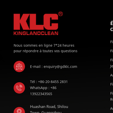
F
Nous sommes en ligne 7*24 heures
pour répondre à toutes vos questions
F
F
J
E-mail : enquiry@gdklc.com
A
Tél : +86-20-8455 2831
F
WhatsApp : +86
F
13922343565
R
Huashan Road, Shilou
A
Town, Guangzhou,