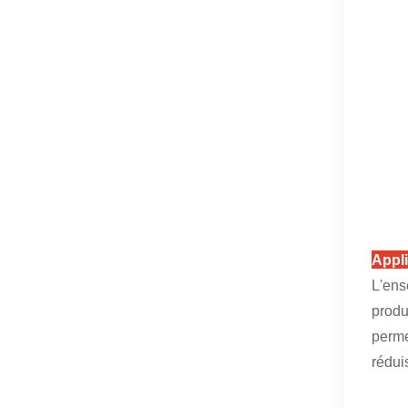
Appli
L'ens
produ
perme
rédui