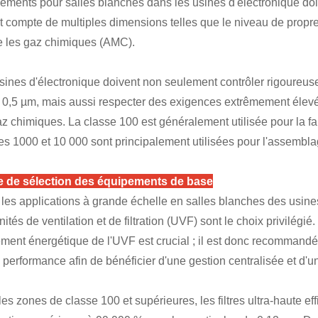
ements pour salles blanches dans les usines d'électronique doit
t compte de multiples dimensions telles que le niveau de propreté
e les gaz chimiques (AMC).
sines d'électronique doivent non seulement contrôler rigoureus
 0,5 µm, mais aussi respecter des exigences extrêmement élevée
az chimiques. La classe 100 est généralement utilisée pour la fab
es 1000 et 10 000 sont principalement utilisées pour l'assemblag
e de sélection des équipements de base
les applications à grande échelle en salles blanches des usin
ités de ventilation et de filtration (UVF) sont le choix privilégié.
ment énergétique de l'UVF est crucial ; il est donc recomman
 performance afin de bénéficier d'une gestion centralisée et d'
les zones de classe 100 et supérieures, les filtres ultra-haute 