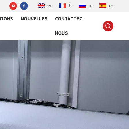
en
fr
ru
es
TIONS
NOUVELLES
CONTACTEZ-
NOUS