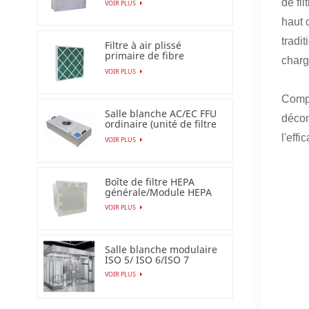
de fi
VOIR PLUS
filtre à air Esp
haut 
tradi
Filtre à air plissé
primaire de fibre
charg
synthétique pour
VOIR PLUS
industriel
Compt
Salle blanche AC/EC FFU
décon
ordinaire (unité de filtre
de ventilateur)
l'eff
VOIR PLUS
Boîte de filtre HEPA
générale/Module HEPA
terminal
VOIR PLUS
Salle blanche modulaire
ISO 5/ ISO 6/ISO 7
VOIR PLUS