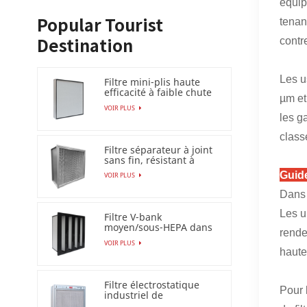
équip
tenan
Popular Tourist
contr
Destination
Les u
Filtre mini-plis haute
efficacité à faible chute
µm et
de pression (HEPA
VOIR PLUS
/ULPA)
les g
class
Filtre séparateur à joint
sans fin, résistant à
l'humidité à 100 %
Guid
VOIR PLUS
Dans 
Les un
Filtre V-bank
moyen/sous-HEPA dans
rende
un cadre en plastique
VOIR PLUS
haute
Filtre électrostatique
Pour 
industriel de
précipitateur pour le