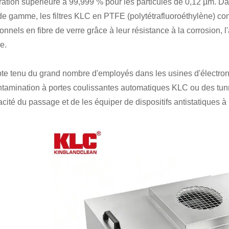
ltration supérieure à 99,999 % pour les particules de 0,12 µm. D
de gamme, les filtres KLC en PTFE (polytétrafluoroéthylène) const
tionnels en fibre de verre grâce à leur résistance à la corrosion,
e.
e tenu du grand nombre d'employés dans les usines d'électroniq
tamination à portes coulissantes automatiques KLC ou des tunn
icacité du passage et de les équiper de dispositifs antistatiques à 