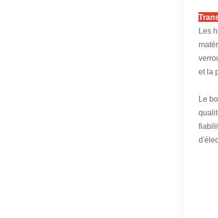
Trans
Les h
matér
verro
et la
Le bo
quali
fiabi
d'éle