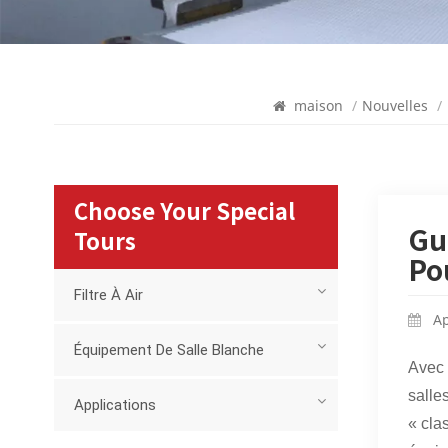
maison
/
Nouvelles
/
Choose Your Special
Gu
Tours
Po
Filtre À Air
Ap
Équipement De Salle Blanche
Avec 
salle
Applications
« cla