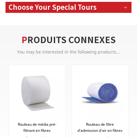
Choose Your Special Tours
PRODUITS CONNEXES
You may be interested in the following products...
a pré-
Rouleau de filtre
Médias filtrants de toit d
res
d'admission d'air en fibres
filtre de plafond de la
s
synthétiques, média de
cabine de pulvérisation F