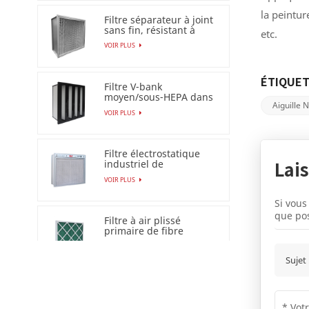
la peintur
Filtre séparateur à joint
sans fin, résistant à
etc.
l'humidité à 100 %
VOIR PLUS
ÉTIQUET
Filtre V-bank
moyen/sous-HEPA dans
Aiguille 
un cadre en plastique
VOIR PLUS
Filtre électrostatique
industriel de
Lai
précipitateur pour le
VOIR PLUS
filtre à air Esp
Si vous
que pos
Filtre à air plissé
primaire de fibre
synthétique pour
VOIR PLUS
industriel
Sujet 
Salle blanche AC/EC FFU
ordinaire (unité de filtre
de ventilateur)