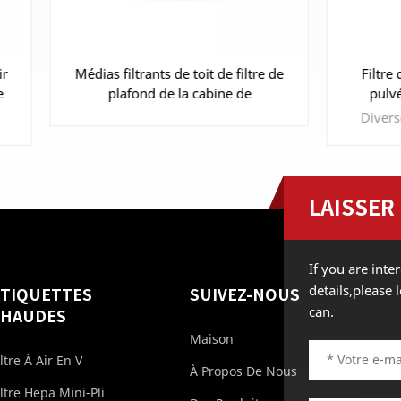
filtrants de toit de filtre de
Filtre de plancher de cab
lafond de la cabine de
pulvérisation de peintur
vérisation F5 560g 600g
médias de fibre de ve
G3/G4/filtre d'échappem
cabine de peinture
LAISSER
APPRENDRE ENCORE
APPRENDRE ENCOR
If you are int
PLUS
details,please
ÉTIQUETTES
SUIVEZ-NOUS
PLUS
can.
CHAUDES
Maison
iltre À Air En V
À Propos De Nous
iltre Hepa Mini-Pli