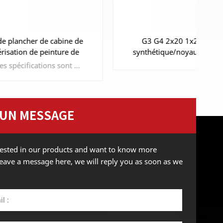
ine de
G3 G4 2x20 1x20m fibre
e de
synthétique/noyau de rouleau
po
rre
automatique en fibre de verre
Diverses spécifications sont disponibles parmi lesquelles vous pouvez choisirFace avant et arrière facile à identifier
ent de
 UN MESSAGE
APPRENDRE ENCORE
E
erested in our products and want to know more
PLUS
 leave a message here, we will reply you as soon as we