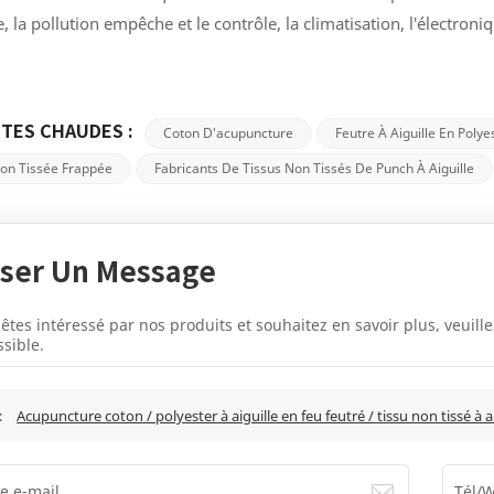
e, la pollution empêche et le contrôle, la climatisation, l'électron
TES CHAUDES :
Coton D'acupuncture
Feutre À Aiguille En Polye
Non Tissée Frappée
Fabricants De Tissus Non Tissés De Punch À Aiguille
sser Un Message
 êtes intéressé par nos produits et souhaitez en savoir plus, veuil
sible.
:
Acupuncture coton / polyester à aiguille en feu feutré / tissu non tissé à a