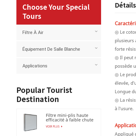
Détail
Choose Your Special
Tours
Caractéri
◎ Le coton
Filtre À Air
plusieurs 
forte rési
Équipement De Salle Blanche
◎ Il peut 
possède un
Applications
◎ Le produ
élevée, d'
Popular Tourist
Longue dur
Destination
◎ La résis
à l'usure.
Filtre mini-plis haute
efficacité à faible chute
de pression (HEPA
Applicati
VOIR PLUS
/ULPA)
Appliqué d