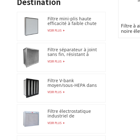
Destination
Filtre mini-plis haute
efficacité à faible chute
Filtre à 
de pression (HEPA
noire éle
VOIR PLUS
/ULPA)
Filtre séparateur à joint
sans fin, résistant à
l'humidité à 100 %
VOIR PLUS
Filtre V-bank
moyen/sous-HEPA dans
un cadre en plastique
VOIR PLUS
Filtre électrostatique
industriel de
précipitateur pour le
VOIR PLUS
filtre à air Esp