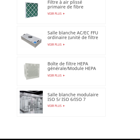
Filtre à air plissé
primaire de fibre
synthétique pour
VOIR PLUS
industriel
Salle blanche AC/EC FFU
ordinaire (unité de filtre
de ventilateur)
VOIR PLUS
Boîte de filtre HEPA
générale/Module HEPA
terminal
VOIR PLUS
Salle blanche modulaire
ISO 5/ ISO 6/ISO 7
VOIR PLUS