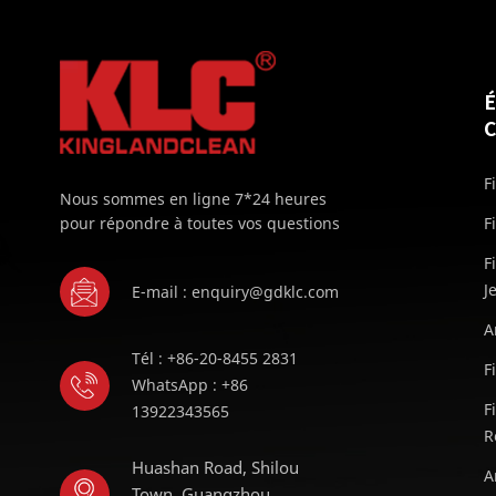
F
Nous sommes en ligne 7*24 heures
pour répondre à toutes vos questions
F
F
J
E-mail : enquiry@gdklc.com
A
Tél : +86-20-8455 2831
F
WhatsApp : +86
F
13922343565
R
Huashan Road, Shilou
A
Town, Guangzhou,