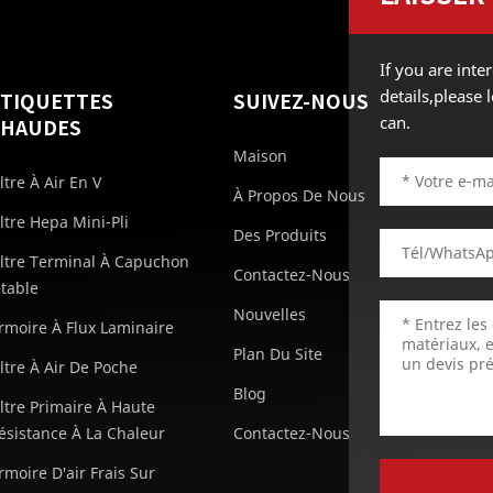
If you are int
details,please
ÉTIQUETTES
SUIVEZ-NOUS
can.
CHAUDES
Maison
iltre À Air En V
À Propos De Nous
iltre Hepa Mini-Pli
Des Produits
iltre Terminal À Capuchon
Contactez-Nous
etable
Nouvelles
rmoire À Flux Laminaire
Plan Du Site
iltre À Air De Poche
Blog
iltre Primaire À Haute
ésistance À La Chaleur
Contactez-Nous
rmoire D'air Frais Sur