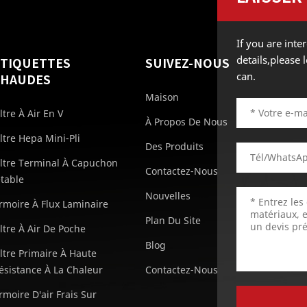
If you are int
details,please
ÉTIQUETTES
SUIVEZ-NOUS
can.
CHAUDES
Maison
iltre À Air En V
À Propos De Nous
iltre Hepa Mini-Pli
Des Produits
iltre Terminal À Capuchon
Contactez-Nous
etable
Nouvelles
rmoire À Flux Laminaire
Plan Du Site
iltre À Air De Poche
Blog
iltre Primaire À Haute
ésistance À La Chaleur
Contactez-Nous
rmoire D'air Frais Sur