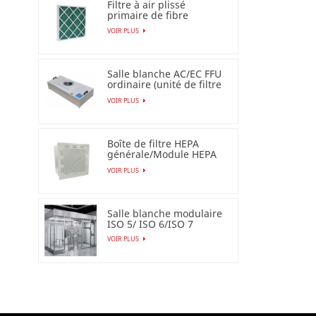
Filtre à air plissé
primaire de fibre
synthétique pour
VOIR PLUS
industriel
Salle blanche AC/EC FFU
ordinaire (unité de filtre
de ventilateur)
VOIR PLUS
Boîte de filtre HEPA
générale/Module HEPA
terminal
VOIR PLUS
Salle blanche modulaire
ISO 5/ ISO 6/ISO 7
VOIR PLUS