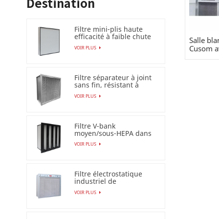
Destination
Filtre mini-plis haute
efficacité à faible chute
Salle bl
de pression (HEPA
Cusom av
VOIR PLUS
/ULPA)
Filtre séparateur à joint
sans fin, résistant à
l'humidité à 100 %
VOIR PLUS
Filtre V-bank
moyen/sous-HEPA dans
un cadre en plastique
VOIR PLUS
Filtre électrostatique
industriel de
précipitateur pour le
VOIR PLUS
filtre à air Esp