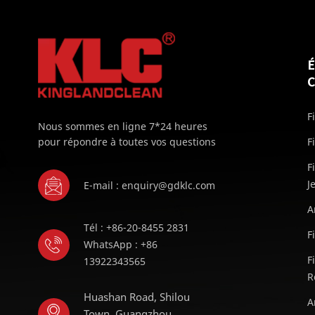
F
Nous sommes en ligne 7*24 heures
pour répondre à toutes vos questions
F
F
J
E-mail : enquiry@gdklc.com
A
Tél : +86-20-8455 2831
F
WhatsApp : +86
F
13922343565
R
Huashan Road, Shilou
A
Town, Guangzhou,