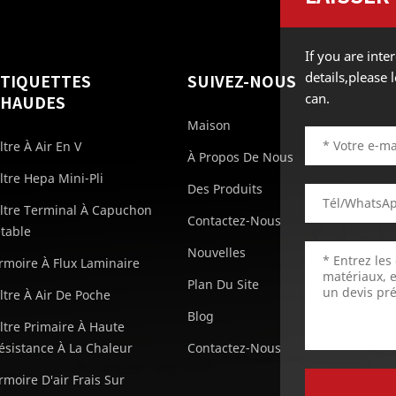
If you are int
details,please
ÉTIQUETTES
SUIVEZ-NOUS
can.
CHAUDES
Maison
iltre À Air En V
À Propos De Nous
iltre Hepa Mini-Pli
Des Produits
iltre Terminal À Capuchon
Contactez-Nous
etable
Nouvelles
rmoire À Flux Laminaire
Plan Du Site
iltre À Air De Poche
Blog
iltre Primaire À Haute
ésistance À La Chaleur
Contactez-Nous
rmoire D'air Frais Sur