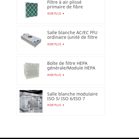
Filtre à air plissé
primaire de fibre
synthétique pour
VOIR PLUS
industriel
Salle blanche AC/EC FFU
ordinaire (unité de filtre
de ventilateur)
VOIR PLUS
Boîte de filtre HEPA
générale/Module HEPA
terminal
VOIR PLUS
Salle blanche modulaire
ISO 5/ ISO 6/ISO 7
VOIR PLUS