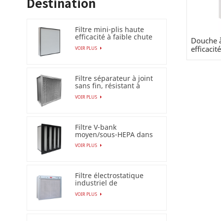
Destination
Filtre mini-plis haute
efficacité à faible chute
Douche à
de pression (HEPA
efficacit
VOIR PLUS
/ULPA)
Filtre séparateur à joint
sans fin, résistant à
l'humidité à 100 %
VOIR PLUS
Filtre V-bank
moyen/sous-HEPA dans
un cadre en plastique
VOIR PLUS
Filtre électrostatique
industriel de
précipitateur pour le
VOIR PLUS
filtre à air Esp