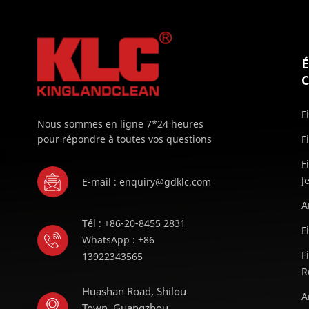
F
Nous sommes en ligne 7*24 heures
pour répondre à toutes vos questions
F
F
J
E-mail : enquiry@gdklc.com
A
Tél : +86-20-8455 2831
F
WhatsApp : +86
F
13922343565
R
Huashan Road, Shilou
A
Town, Guangzhou,