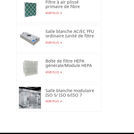
Filtre à air plissé
primaire de fibre
synthétique pour
VOIR PLUS
industriel
Salle blanche AC/EC FFU
ordinaire (unité de filtre
de ventilateur)
VOIR PLUS
Boîte de filtre HEPA
générale/Module HEPA
terminal
VOIR PLUS
Salle blanche modulaire
ISO 5/ ISO 6/ISO 7
VOIR PLUS