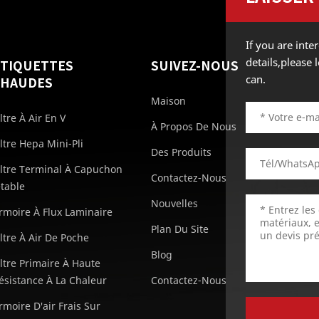
If you are int
details,please
ÉTIQUETTES
SUIVEZ-NOUS
can.
CHAUDES
Maison
iltre À Air En V
À Propos De Nous
iltre Hepa Mini-Pli
Des Produits
iltre Terminal À Capuchon
Contactez-Nous
etable
Nouvelles
rmoire À Flux Laminaire
Plan Du Site
iltre À Air De Poche
Blog
iltre Primaire À Haute
ésistance À La Chaleur
Contactez-Nous
rmoire D'air Frais Sur