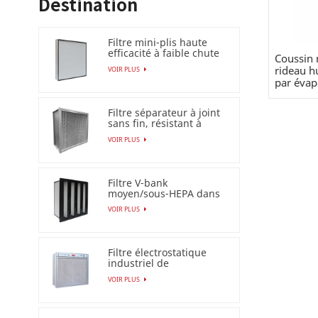
Destination
Filtre mini-plis haute
efficacité à faible chute
Coussin 
de pression (HEPA
rideau h
VOIR PLUS
/ULPA)
par évap
Filtre séparateur à joint
sans fin, résistant à
l'humidité à 100 %
VOIR PLUS
Filtre V-bank
moyen/sous-HEPA dans
un cadre en plastique
VOIR PLUS
Filtre électrostatique
industriel de
précipitateur pour le
VOIR PLUS
filtre à air Esp