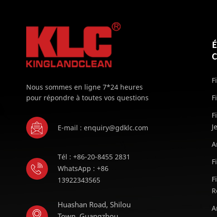
F
Nous sommes en ligne 7*24 heures
pour répondre à toutes vos questions
F
F
J
E-mail : enquiry@gdklc.com
A
Tél : +86-20-8455 2831
F
WhatsApp : +86
F
13922343565
R
Huashan Road, Shilou
A
Town, Guangzhou,