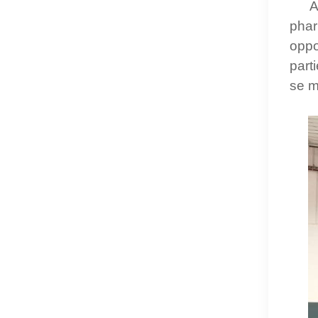
A
phar
oppo
part
se m