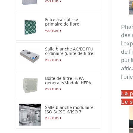
VOIR PLUS
filtre à air Esp
Filtre à air plissé
primaire de fibre
Phar
synthétique pour
VOIR PLUS
industriel
des 
l'ex
Salle blanche AC/EC FFU
de l
ordinaire (unité de filtre
de ventilateur)
puri
VOIR PLUS
afri
l'ori
Boîte de filtre HEPA
générale/Module HEPA
terminal
VOIR PLUS
La p
Le s
Salle blanche modulaire
ISO 5/ ISO 6/ISO 7
VOIR PLUS