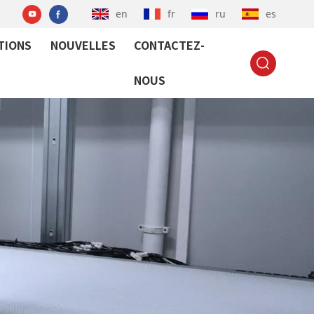
en
fr
ru
es
TIONS
NOUVELLES
CONTACTEZ-
NOUS