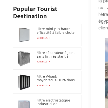
la p
cult
Popular Tourist
l'ét
Destination
égyp
clie
Filtre mini-plis haute
efficacité à faible chute
de pression (HEPA
VOIR PLUS
/ULPA)
Filtre séparateur à joint
sans fin, résistant à
l'humidité à 100 %
VOIR PLUS
Filtre V-bank
moyen/sous-HEPA dans
un cadre en plastique
VOIR PLUS
Filtre électrostatique
industriel de
précipitateur pour le