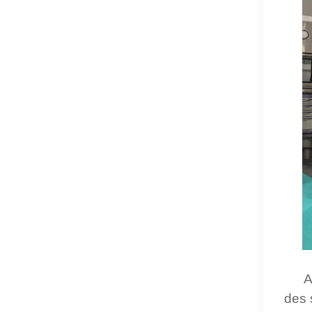
A
des s