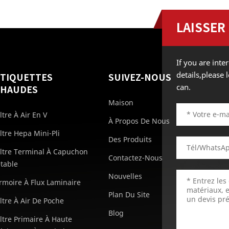
LAISSER
If you are int
details,please
ÉTIQUETTES
SUIVEZ-NOUS
can.
CHAUDES
Maison
iltre À Air En V
À Propos De Nous
iltre Hepa Mini-Pli
Des Produits
iltre Terminal À Capuchon
Contactez-Nous
etable
Nouvelles
rmoire À Flux Laminaire
Plan Du Site
iltre À Air De Poche
Blog
iltre Primaire À Haute