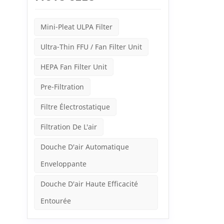
mais é
ainsi à
médica
Mini-Pleat ULPA Filter
micro-o
niveau 
Ultra-Thin FFU / Fan Filter Unit
d'instr
de la p
HEPA Fan Filter Unit
un envi
produit
général
Pre-Filtration
non se
aval d
Filtre Électrostatique
de fabr
extrême
Filtration De L'air
de l'éq
suspen
Douche D'air Automatique
qualité
élimine
Enveloppante
alimen
Douche D'air Haute Efficacité
Entourée