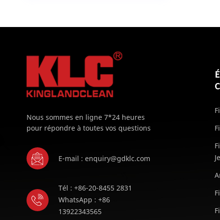
F
Nous sommes en ligne 7*24 heures
pour répondre à toutes vos questions
F
F
J
E-mail : enquiry@gdklc.com
A
Tél : +86-20-8455 2831
F
WhatsApp : +86
F
13922343565