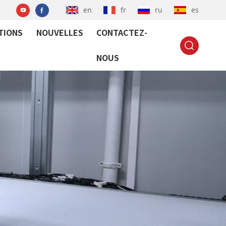
en
fr
ru
es
TIONS
NOUVELLES
CONTACTEZ-
NOUS