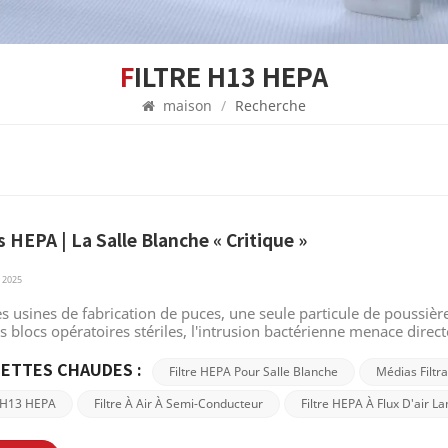
FILTRE H13 HEPA
maison
/
Recherche
s HEPA | La Salle Blanche « Critique »
 2025
s usines de fabrication de puces, une seule particule de poussièr
s blocs opératoires stériles, l'intrusion bactérienne menace direc
nements, où la propreté est primordiale, Filtres HEPA servir de «
 que fournisseur de services industriels avec des années d'expéri
ETTES CHAUDES :
Filtre HEPA Pour Salle Blanche
Médias Filtr
rets techniques des filtres HEPA et comment ils créent une barriè
tres HEPA 1. Interception physique : « Criblage aérien » à l'échell
e H13 HEPA
Filtre À Air À Semi-Conducteur
Filtre HEPA À Flux D'air L
ia filtrant composite, des pores nanométriques (plus de 1 000 fo
 entre les fibres, agissant comme un tamis de précision intercep