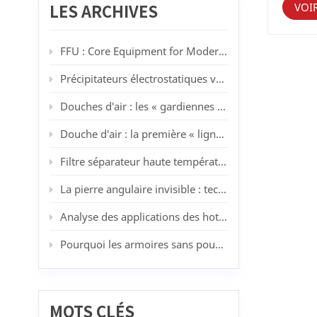
pores. 
VOI
LES ARCHIVES
les par
directi
par ine
FFU : Core Equipment for Modern Cleanrooms
système
traitem
Précipitateurs électrostatiques vs filtres HEPA : quand la filtration lavable surpasse les médias jetables
nanoaé
qui aug
Douches d'air : les « gardiennes » des salles blanches
amélior
(enviro
Douche d'air : la première « ligne de défense pour la purification » des salles blanches
électre
opposé
augment
Filtre séparateur haute température 450 °C de KLC : résoudre les problèmes de filtration à haute température dans la peinture au pistolet et la fabrication automobile
blanche
élimine
La pierre angulaire invisible : technologies des salles blanches, industrie et tendances futures
la prop
de puc
Analyse des applications des hottes à flux laminaire dans différents secteurs industriels : des principes de base aux scénarios pratiques
élevées
produit
Pourquoi les armoires sans poussière sont-elles essentielles pour les ateliers en salle blanche ?
atteign
filtres
quasime
process
continu
MOTS CLÉS
ainsi l