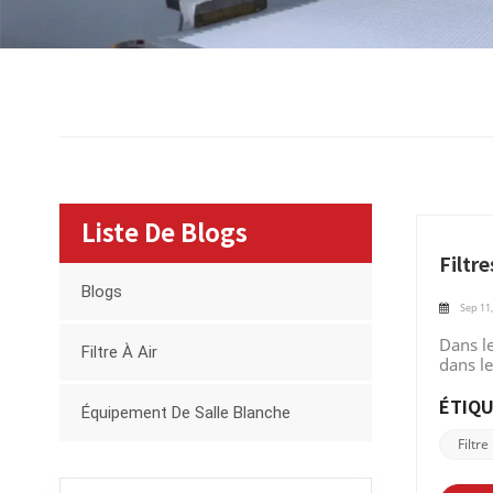
Liste De Blogs
Filtre
Blogs
Sep 11,
Dans le
Filtre À Air
dans le
environ
En tant
ÉTIQU
Équipement De Salle Blanche
les sec
des fil
Filtr
un méd
forment