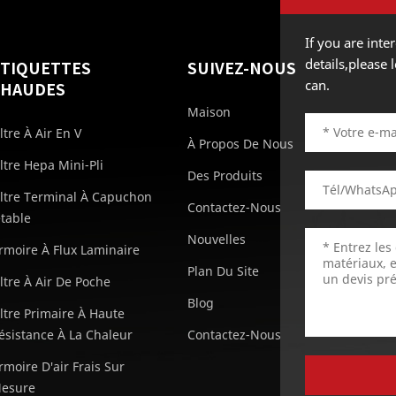
If you are int
details,please
ÉTIQUETTES
SUIVEZ-NOUS
can.
CHAUDES
Maison
iltre À Air En V
À Propos De Nous
iltre Hepa Mini-Pli
Des Produits
iltre Terminal À Capuchon
Contactez-Nous
etable
Nouvelles
rmoire À Flux Laminaire
Plan Du Site
iltre À Air De Poche
Blog
iltre Primaire À Haute
ésistance À La Chaleur
Contactez-Nous
rmoire D'air Frais Sur
esure