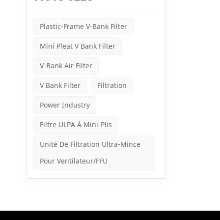
progre
H14 Il 
la sall
Plastic-Frame V-Bank Filter
constru
mais u
Mini Pleat V Bank Filter
V-Bank Air Filter
V Bank Filter
Filtration
Power Industry
Filtre ULPA À Mini-Plis
Unité De Filtration Ultra-Mince
Pour Ventilateur/FFU