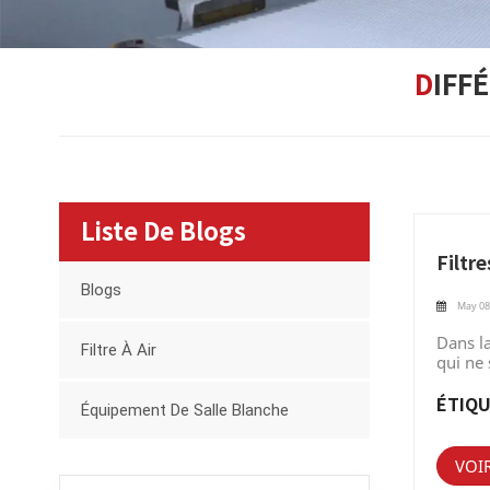
DIF
Liste De Blogs
Filtr
Blogs
May 08
Dans la
Filtre À Air
qui ne 
salle d
exigen
ÉTIQU
Équipement De Salle Blanche
la réfé
norme i
les plu
VOI
sur 100