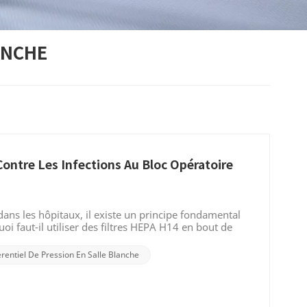
ANCHE
Contre Les Infections Au Bloc Opératoire
ans les hôpitaux, il existe un principe fondamental
uoi faut-il utiliser des filtres HEPA H14 en bout de
fique qui sous-tend cette « limite » à la lumière des
’est-ce que le H14 ? Pourquoi est-il considéré comme
érentiel De Pression En Salle Blanche
la définition de un Filtre HEPA H14 Conformément à la
 de filtration extrêmement élevée ; pour les particules
é de filtration doit dépasser 99,995% Cela signifie que
e chance d'échapper à son interception. En milieu