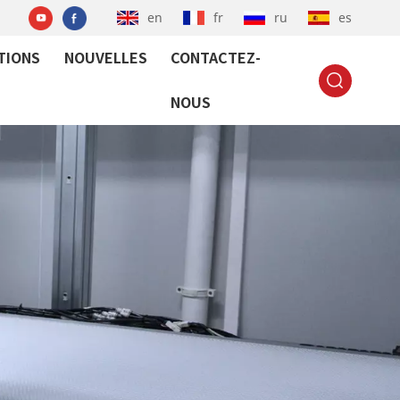
en
fr
ru
es
TIONS
NOUVELLES
CONTACTEZ-
NOUS