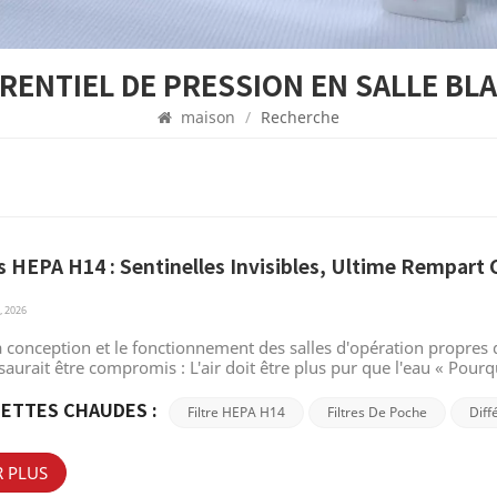
FÉRENTIEL DE PRESSION EN SALLE BL
maison
/
Recherche
es HEPA H14 : Sentinelles Invisibles, Ultime Rempart 
, 2026
 conception et le fonctionnement des salles d'opération propres d
saurait être compromis : L'air doit être plus pur que l'eau « Pourq
'opération ? » Aujourd'hui, nous allons examiner la logique scienti
ces strictes en matière de contrôle des infections médicales. Qu
ETTES CHAUDES :
Filtre HEPA H14
Filtres De Poche
Diff
rence en salle d’opération ?Premièrement, nous devons clarifier 
nternationale ISO 29463, les filtres H14 présentent une efficacité
s difficiles à filtrer (MPPS) de la gamme 0,1-0,2 μm, leur efficacit
R PLUS
 000 particules à fort pouvoir de pénétration, moins de 5 ont un