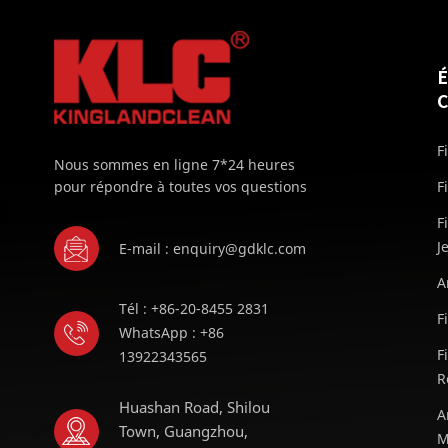
F
Nous sommes en ligne 7*24 heures
pour répondre à toutes vos questions
F
F
J
E-mail : enquiry@gdklc.com
A
Tél : +86-20-8455 2831
F
WhatsApp : +86
F
13922343565
R
Huashan Road, Shilou
A
Town, Guangzhou,
M