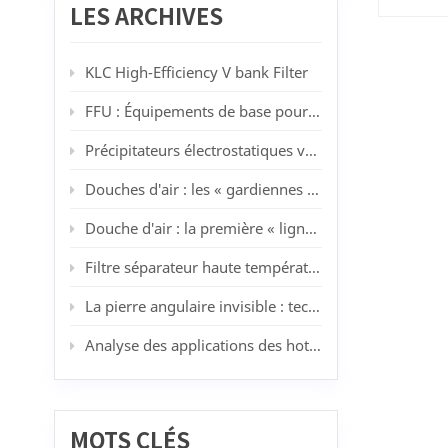
médical
LES ARCHIVES
Les ag
3 μm) e
gouttel
KLC High-Efficiency V bank Filter
l'impac
particu
FFU : Équipements de base pour salles blanches modernes
protége
de l’in
Précipitateurs électrostatiques vs filtres HEPA : quand la filtration lavable surpasse les médias jetables
est de
ou F7 F
Douches d'air : les « gardiennes » des salles blanches
grosses
d'agent
directe
Douche d'air : la première « ligne de défense pour la purification » des salles blanches
d'opér
l'air e
Filtre séparateur haute température 450 °C de KLC : résoudre les problèmes de filtration à haute température dans la peinture au pistolet et la fabrication automobile
fait in
réglem
La pierre angulaire invisible : technologies des salles blanches, industrie et tendances futures
hôpitau
au niv
Analyse des applications des hottes à flux laminaire dans différents secteurs industriels : des principes de base aux scénarios pratiques
impérat
Plus in
μm)Scé
la pou
serpen
MOTS CLÉS
unité d