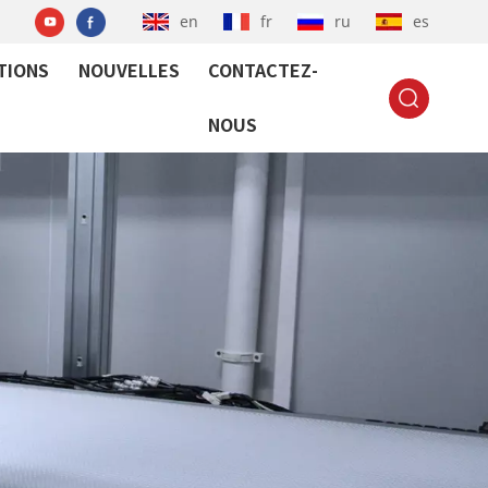
en
fr
ru
es
TIONS
NOUVELLES
CONTACTEZ-
NOUS