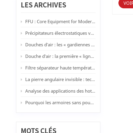
indienn
VOI
LES ARCHIVES
Aujourd
classif
filtran
FFU : Core Equipment for Modern Cleanrooms
coquill
dans di
Précipitateurs électrostatiques vs filtres HEPA : quand la filtration lavable surpasse les médias jetables
atmosph
Contra
Douches d'air : les « gardiennes » des salles blanches
et micr
filtres
Douche d'air : la première « ligne de défense pour la purification » des salles blanches
polluti
de l'ai
photovo
Filtre séparateur haute température 450 °C de KLC : résoudre les problèmes de filtration à haute température dans la peinture au pistolet et la fabrication automobile
ces ind
acides,
La pierre angulaire invisible : technologies des salles blanches, industrie et tendances futures
de l'o
Analyse des applications des hottes à flux laminaire dans différents secteurs industriels : des principes de base aux scénarios pratiques
Pourquoi les armoires sans poussière sont-elles essentielles pour les ateliers en salle blanche ?
MOTS CLÉS