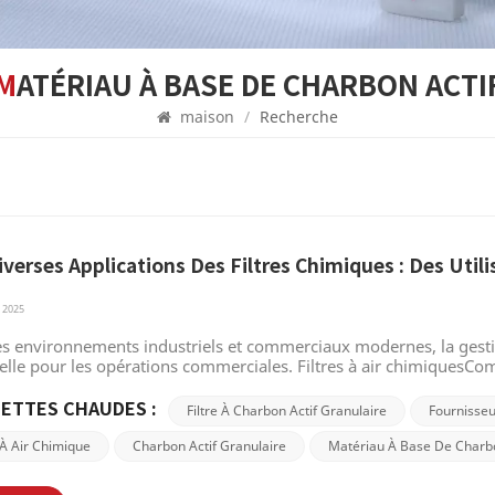
MATÉRIAU À BASE DE CHARBON ACTI
maison
/
Recherche
iverses Applications Des Filtres Chimiques : Des Util
 2025
es environnements industriels et commerciaux modernes, la gestio
elle pour les opérations commerciales. Filtres à air chimiquesCo
les filtres à air sont utilisés dans de nombreux secteurs depuis des
rosifs et les gaz nocifs ou toxiques de l'air, protégeant ainsi la
ETTES CHAUDES :
Filtre À Charbon Actif Granulaire
Fournisseu
ion. Le développement de la technologie de filtration chimique C
ux utilisés dans la filtration chimique, est utilisé depuis 3750 av.
e À Air Chimique
Charbon Actif Granulaire
Matériau À Base De Charbo
 de bois pour fondre le minerai et créer du bronze. Vers 1500 av. 
ons intestinales, à l'absorption des odeurs et à l'écriture sur papyru