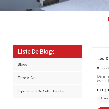
Liste De Blogs
Les D
Blogs
Sep 23,
Dans l
Filtre À Air
essenti
l'air, 
gaz cor
ÉTIQU
Équipement De Salle Blanche
product
matéria
Filtr
charbon
affecti