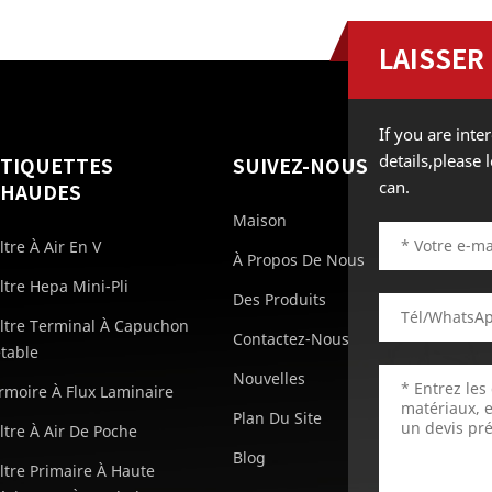
LAISSER
If you are int
details,please
ÉTIQUETTES
SUIVEZ-NOUS
can.
CHAUDES
Maison
iltre À Air En V
À Propos De Nous
iltre Hepa Mini-Pli
Des Produits
iltre Terminal À Capuchon
Contactez-Nous
etable
Nouvelles
rmoire À Flux Laminaire
Plan Du Site
iltre À Air De Poche
Blog
iltre Primaire À Haute