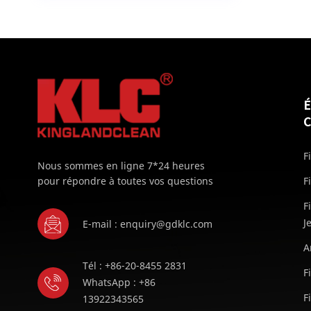
F
Nous sommes en ligne 7*24 heures
pour répondre à toutes vos questions
F
F
J
E-mail : enquiry@gdklc.com
A
Tél : +86-20-8455 2831
F
WhatsApp : +86
F
13922343565